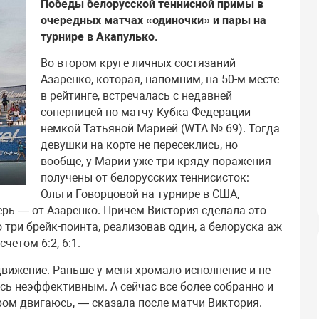
Победы белорусской теннисной примы в
очередных матчах «одиночки» и пары на
турнире в Акапулько.
Во втором круге личных состязаний
Азаренко, которая, напомним, на 50-м месте
в рейтинге, встречалась с недавней
соперницей по матчу Кубка Федерации
немкой Татьяной Марией (WTA № 69). Тогда
девушки на корте не пересеклись, но
вообще, у Марии уже три кряду поражения
получены от белорусских теннисисток:
Ольги Говорцовой на турнире в США,
ерь — от Азаренко. Причем Виктория сделала это
 три брейк-поинта, реализовав один, а белоруска аж
четом 6:2, 6:1.
движение. Раньше у меня хромало исполнение и не
сь неэффективным. А сейчас все более собранно и
ром двигаюсь, — сказала после матчи Виктория.