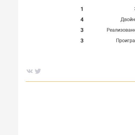
1
4
Двойн
3
Реализован
3
Проигра