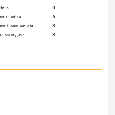
0
Эйсы
6
ые ошибки
3
ные брейкпоинты
3
нные подачи