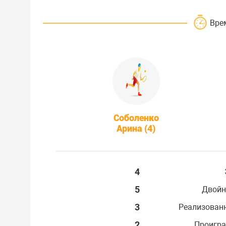
Вре
Соболенко
Арина (4)
4
5
Двойн
3
Реализован
2
Проигра