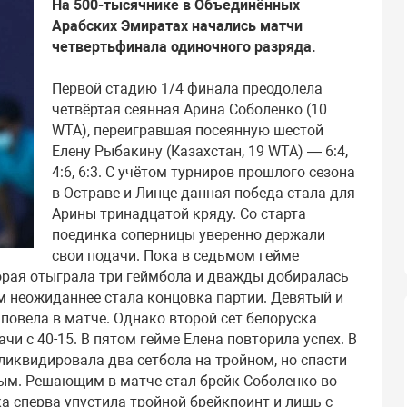
На 500-тысячнике в Объединённых
Арабских Эмиратах начались матчи
четвертьфинала одиночного разряда.
Первой стадию 1/4 финала преодолела
четвёртая сеянная Арина Соболенко (10
WTA), переигравшая посеянную шестой
Елену Рыбакину (Казахстан, 19 WTA) — 6:4,
4:6, 6:3. С учётом турниров прошлого сезона
в Остраве и Линце данная победа стала для
Арины тринадцатой кряду. Со старта
поединка соперницы уверенно держали
свои подачи. Пока в седьмом гейме
орая отыграла три геймбола и дважды добиралась
ем неожиданнее стала концовка партии. Девятый и
 повела в матче. Однако второй сет белоруска
ачи с 40-15. В пятом гейме Елена повторила успех. В
ликвидировала два сетбола на тройном, но спасти
ным. Решающим в матче стал брейк Соболенко во
ка сперва упустила тройной брейкпоинт и лишь с