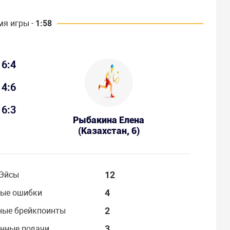
мя игры -
1:58
6:4
4:6
6:3
Рыбакина Елена
(Казахстан, 6)
12
Эйсы
4
ые ошибки
2
ные брейкпоинты
3
нные подачи