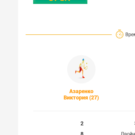
Вре
Азаренко
Виктория (27)
2
8
Двойн