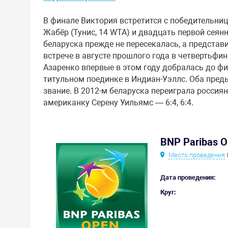
В финале Виктория встретится с победительн
Жабёр (Тунис, 14 WTA) и двадцать первой сеянн
беларуска прежде не пересекалась, а представ
встрече в августе прошлого года в четвертьфина
Азаренко впервые в этом году добралась до фи
титульном поединке в Индиан-Уэллс. Оба пре
звание. В 2012-м беларуска переиграла россиян
американку Серену Уильямс — 6:4, 6:4.
BNP Paribas 
Место проведения
Дата проведения:
Круг: