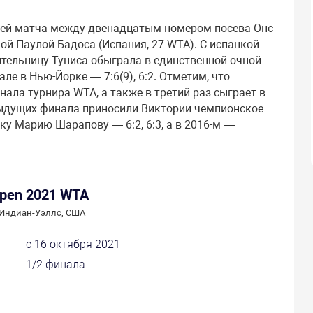
ицей матча между двенадцатым номером посева Онс
ой Паулой Бадоса (Испания, 27 WTA). С испанкой
ительницу Туниса обыграла в единственной очной
ле в Нью-Йорке — 7:6(9), 6:2. Отметим, что
нала турнира WTA, а также в третий раз сыграет в
дыдущих финала приносили Виктории чемпионское
ку Марию Шарапову — 6:2, 6:3, а в 2016-м —
Open 2021 WTA
Индиан-Уэллс, США
с 16 октября 2021
1/2 финала