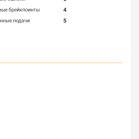
4
ные брейкпоинты
5
нные подачи