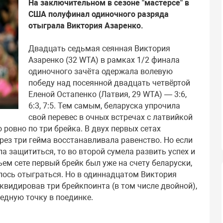
На заключительном в сезоне "мастерсе" в
США полуфинал одиночного разряда
отыграла Виктория Азаренко.
Двадцать седьмая сеянная Виктория
Азаренко (32 WTA) в рамках 1/2 финала
одиночного зачёта одержала волевую
победу над посеянной двадцать четвёртой
Еленой Остапенко (Латвия, 29 WTA) — 3:6,
6:3, 7:5. Тем самым, беларуска упрочила
свой перевес в очных встречах с латвийкой
 ровно по три брейка. В двух первых сетах
рез три гейма восстанавливала равенство. Но если
ла защититься, то во второй сумела развить успех и
ем сете первый брейк был уже на счету беларуски,
алось отыграться. Но в одиннадцатом Виктория
иквидировав три брейкпоинта (в том числе двойной),
едную точку в поединке.