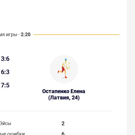
мя игры -
2:20
3:6
6:3
7:5
Остапенко Елена
(Латвия, 24)
2
Эйсы
6
ые ошибки