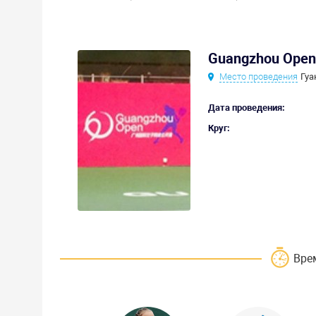
Guangzhou Open
Место проведения
Гуа
Дата проведения:
Круг:
Вре