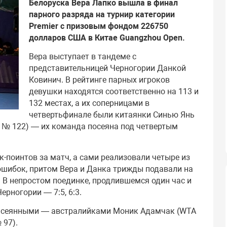
Белоруска Вера Лапко вышла в финал
парного разряда на турнир категории
Premier с призовым фондом 226750
долларов США в Китае Guangzhou Open.
Вера выступает в тандеме с
представительницей Черногории Данкой
Ковинич. В рейтинге парных игроков
девушки находятся соответственно на 113 и
132 местах, а их соперницами в
четвертьфинале были китаянки Синью Янь
 № 122) — их команда посеяна под четвертым
к-поинтов за матч, а сами реализовали четыре из
ошибок, притом Вера и Данка трижды подавали на
 В непростом поединке, продлившемся один час и
ерногории — 7:5, 6:3.
и сеянными — австралийками Моник Адамчак (WTA
 97).