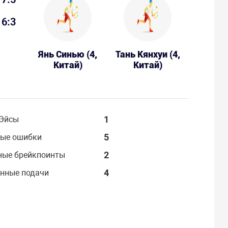
6:3
Янь Синью (4,
Тань Кянхуи (4,
Китай)
Китай)
1
Эйсы
5
ые ошибки
2
ные брейкпоинты
4
нные подачи