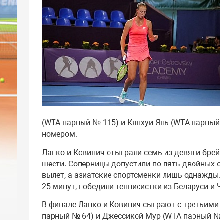
(WTA парный № 115) и Кянхуи Янь (WTA парный
номером.
Лапко и Ковинич отыграли семь из девяти брей
шести. Соперницы допустили по пять двойных 
вылет, а азиатские спортсменки лишь однажды.
25 минут, победили теннисистки из Беларуси и Ч
В финале Лапко и Ковинич сыграют с третьим
парный № 64) и Джессикой Мур (WTA парный №