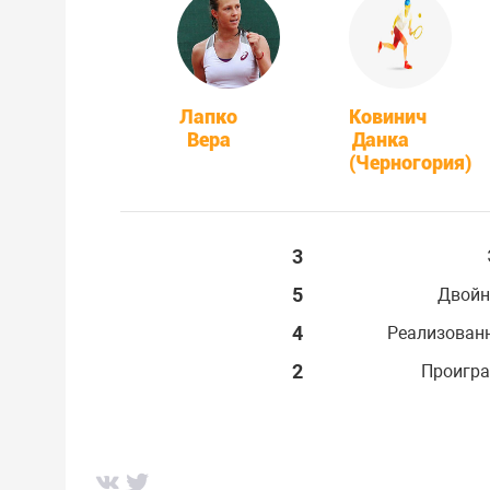
Лапко
Ковинич
Вера
Данка
(Черногория)
3
5
Двойн
4
Реализован
2
Проигра