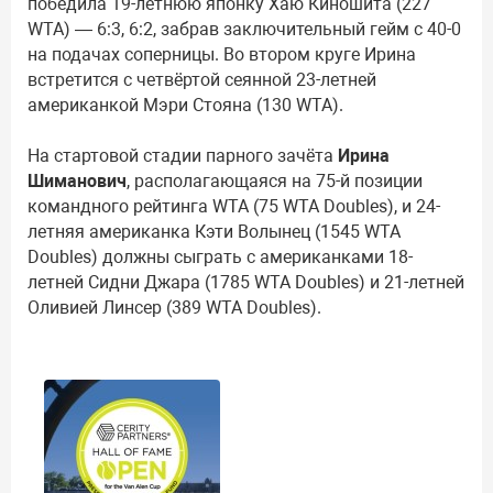
победила 19-летнюю японку Хаю Киношита (227
WTA) — 6:3, 6:2, забрав заключительный гейм с 40-0
на подачах соперницы. Во втором круге Ирина
встретится с четвёртой сеянной 23-летней
американкой Мэри Стояна (130 WTA).
На стартовой стадии парного зачёта
Ирина
Шиманович
, располагающаяся на 75-й позиции
командного рейтинга WTA (75 WTA Doubles), и 24-
летняя американка Кэти Волынец (1545 WTA
Doubles) должны сыграть с американками 18-
летней Сидни Джара (1785 WTA Doubles) и 21-летней
Оливией Линсер (389 WTA Doubles).