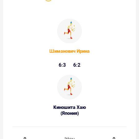
Шиманович Ирина
6:3
6:2
Киношита Хаю
(Япония)
0
0
Эйсы