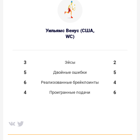
Уильямс Венус (США,
WC)
3
2
Эйсы
5
5
Двойные ошибки
6
4
Реализованные брейкпоинты
4
6
Проигранные подачи