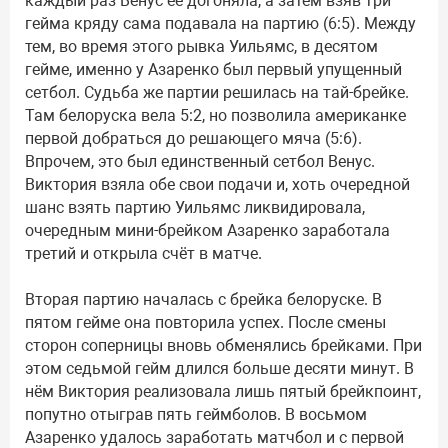
каждый раз Венус её догоняла, а затем взяв три
гейма кряду сама подавала на партию (6:5). Между
тем, во время этого рывка Уильямс, в десятом
гейме, именно у Азаренко был первый упущенный
сетбол. Судьба же партии решилась на тай-брейке.
Там белоруска вела 5:2, но позволила американке
первой добраться до решающего мяча (5:6).
Впрочем, это был единственный сетбол Венус.
Виктория взяла обе свои подачи и, хоть очередной
шанс взять партию Уильямс ликвидировала,
очередным мини-брейком Азаренко заработала
третий и открыла счёт в матче.
Вторая партию началась с брейка белоруске. В
пятом гейме она повторила успех. После смены
сторон соперницы вновь обменялись брейками. При
этом седьмой гейм длился больше десяти минут. В
нём Виктория реализовала лишь пятый брейкпоинт,
попутно отыграв пять геймболов. В восьмом
Азаренко удалось заработать матчбол и с первой