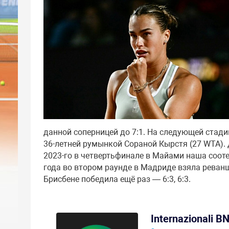
данной соперницей до 7:1. На следующей стади
36-летней румынкой Сораной Кырстя (27 WTA). 
2023-го в четвертьфинале в Майами наша соотеч
года во втором раунде в Мадриде взяла реванш —
Брисбене победила ещё раз — 6:3, 6:3.
Internazionali BN