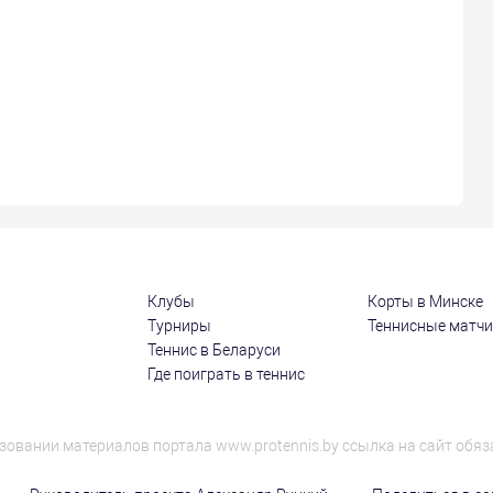
Клубы
Корты в Минске
Турниры
Теннисные матч
Теннис в Беларуси
Где поиграть в теннис
зовании материалов портала www.protennis.by ссылка на сайт обяз