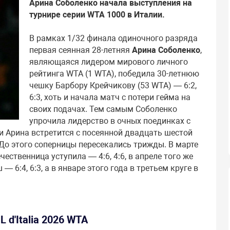
Арина Соболенко начала выступления на
турнире серии WTA 1000 в Италии.
В рамках 1/32 финала одиночного разряда
первая сеянная 28-летняя
Арина Соболенко
,
являющаяся лидером мирового личного
рейтинга WTA (1 WTA), победила 30-летнюю
чешку Барбору Крейчикову (53 WTA) — 6:2,
6:3, хоть и начала матч с потери гейма на
своих подачах. Тем самым Соболенко
упрочила лидерство в очных поединках с
и Арина встретится с посеянной двадцать шестой
До этого соперницы пересекались трижды. В марте
ественница уступила — 4:6, 4:6, в апреле того же
 6:4, 6:3, а в январе этого года в третьем круге в
L d'Italia 2026 WTA