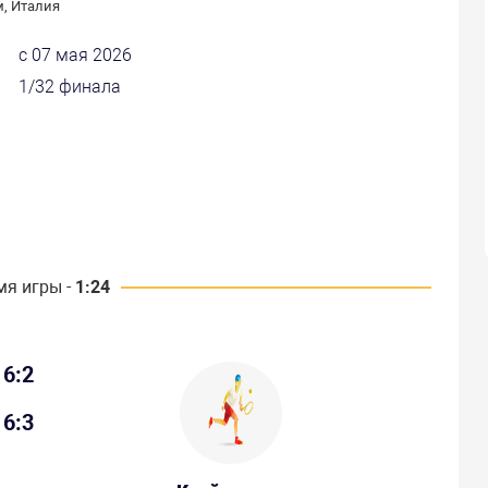
, Италия
с 07 мая 2026
1/32 финала
мя игры -
1:24
6:2
6:3