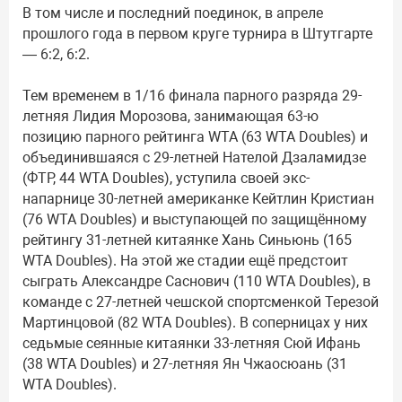
В том числе и последний поединок, в апреле
прошлого года в первом круге турнира в Штутгарте
— 6:2, 6:2.
Тем временем в 1/16 финала парного разряда 29-
летняя Лидия Морозова, занимающая 63-ю
позицию парного рейтинга WTA (63 WTA Doubles) и
объединившаяся с 29-летней Нателой Дзаламидзе
(ФТР, 44 WTA Doubles), уступила своей экс-
напарнице 30-летней американке Кейтлин Кристиан
(76 WTA Doubles) и выступающей по защищённому
рейтингу 31-летней китаянке Хань Синьюнь (165
WTA Doubles). На этой же стадии ещё предстоит
сыграть Александре Саснович (110 WTA Doubles), в
команде с 27-летней чешской спортсменкой Терезой
Мартинцовой (82 WTA Doubles). В соперницах у них
седьмые сеянные китаянки 33-летняя Сюй Ифань
(38 WTA Doubles) и 27-летняя Ян Чжаосюань (31
WTA Doubles).