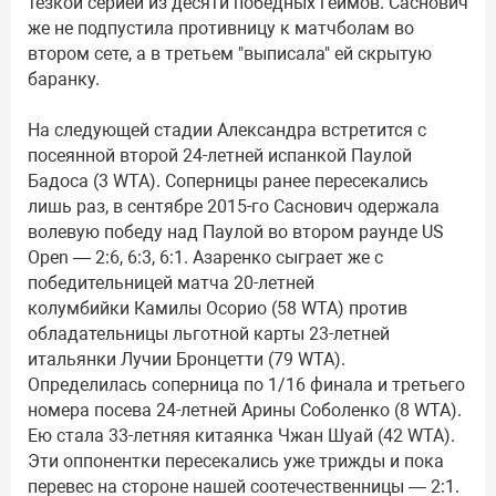
тёзкой серией из десяти победных геймов. Саснович
же не подпустила противницу к матчболам во
втором сете, а в третьем "выписала" ей скрытую
баранку.
На следующей стадии Александра встретится с
посеянной второй 24-летней испанкой Паулой
Бадоса (3 WTA). Соперницы ранее пересекались
лишь раз, в сентябре 2015-го Саснович одержала
волевую победу над Паулой во втором раунде US
Open — 2:6, 6:3, 6:1. Азаренко сыграет же с
победительницей матча 20-летней
колумбийки Камилы Осорио (58 WTA) против
обладательницы льготной карты 23-летней
итальянки Лучии Бронцетти (79 WTA).
Определилась соперница по 1/16 финала и третьего
номера посева 24-летней Арины Соболенко (8 WTA).
Ею стала 33-летняя китаянка Чжан Шуай (42 WTA).
Эти оппонентки пересекались уже трижды и пока
перевес на стороне нашей соотечественницы — 2:1.