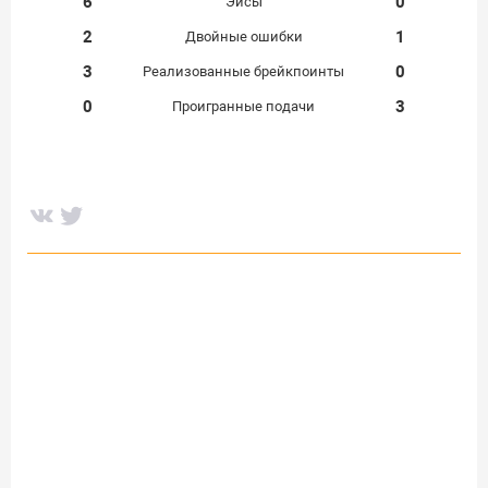
6
0
Эйсы
2
1
Двойные ошибки
3
0
Реализованные брейкпоинты
0
3
Проигранные подачи