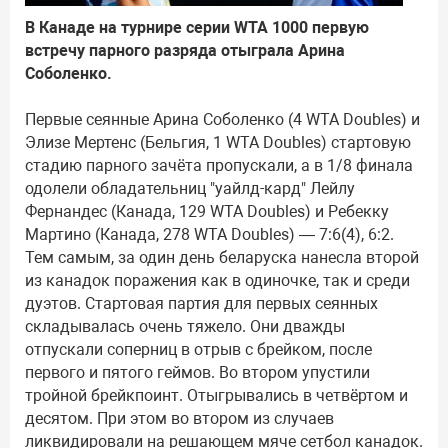
В Канаде на турнире серии WTA 1000 первую
встречу парного разряда отыграла Арина
Соболенко.
Первые сеянные Арина Соболенко (4 WTA Doubles) и
Элизе Мертенс (Бельгия, 1 WTA Doubles) стартовую
стадию парного зачёта пропускали, а в 1/8 финала
одолели обладательниц "уайлд-кард" Лейлу
Фернандес (Канада, 129 WTA Doubles) и Ребекку
Мартино (Канада, 278 WTA Doubles) — 7:6(4), 6:2.
Тем самым, за один день беларуска нанесла второй
из канадок поражения как в одиночке, так и среди
дуэтов. Стартовая партия для первых сеянных
складывалась очень тяжело. Они дважды
отпускали соперниц в отрыв с брейком, после
первого и пятого геймов. Во втором упустили
тройной брейкпоинт. Отыгрывались в четвёртом и
десятом. При этом во втором из случаев
ликвидировали на решающем мяче сетбол канадок.