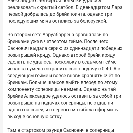
Александре с четвёртой попытки удалось
реализовать скрытый сетбол. В двенадцатом Лара
первой добралась до брейкпоинта, однако три
последующих мяча остались за белоруской.
Во втором сете Арруабаррена сравнялась по
брейками уже в четвертом гейме. После чего
Саснович выдала серию из одиннадцати победных
розыгрышей кряду. Однако второй брейк кряду
сделать не удалось, поскольку в седьмом гейме
испанка сумела сохранить свою подачу с 0:40. А в
следующем гейме и вовсе вновь сравнять счёт по
брейкам. Больше шансов выйти вперёд по этому
компоненту соперницы не имели. Однако на тай-
брейке Александре удалось оставить за собой три
розыгрыша на подачах соперницы, не отдав ни
одного на своей, и с первого матчбола оформить
выход в основную сетку.
Там в стартовом раунде Саснович в соперницы