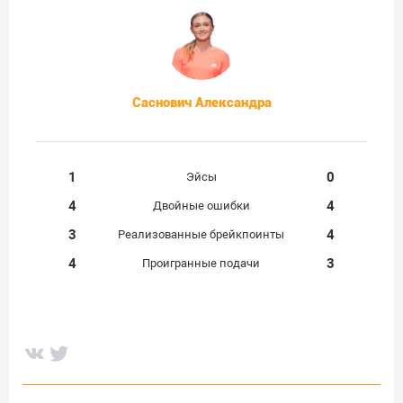
Саснович Александра
1
0
Эйсы
4
4
Двойные ошибки
3
4
Реализованные брейкпоинты
4
3
Проигранные подачи