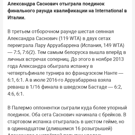
Александра Саснович отыграла поединок
финального раунда квалификации на International в
Италии.
В третьем отборочном раунде шестая сеянная
Александра Саснович (119 WTA) в двух сетах
переиграла Лару Арруабаррена (Испания, 149 WTA)
— 7:5, 7:6(2). Тем самым белоруска вышла вперёд в
личных встречах соперниц. До этого в ноябре 2013
года Александра обыграла испанку в
четвертьфинале турнира во французском Нанте —
6:1, 6:1. А в июле 2016-го Арруабаррена взяла
реванш в 1/16 финала в шведском Бастаде — 6:2,
4:6, 6:1.
В Палермо оппонентки сыграли куда более упорный
поединок. Оба сета Саснович начинала с брейков. В
стартовом испанка отыгралась в шестом гейме, но
в одиннадцатом (длившемся 16 розыгрышей)