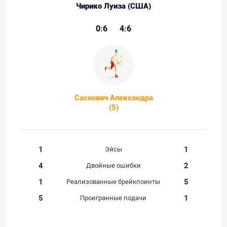
Чирико Луиза (США)
0:6
4:6
Саснович Александра
(5)
1
1
Эйсы
4
2
Двойные ошибки
1
5
Реализованные брейкпоинты
5
1
Проигранные подачи