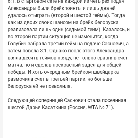
6:1. В стартовом сете на каждой из четырех подач
Александры были брейкпоинты и лишь два ей
удалось отыграть (второй и шестой геймы). Тогда
как из двоих своих шансом на брейк белоруска
реализовала лишь один (седьмой гейм). Казалось, и
во второй партии ситуация не изменится, когда
Голубич забрала третий гейм на подаче Саснович, а
затем повела 3:1. Однако после этого Александра
взяла десять геймов кряду, не только сравняв счет
матча, но и сделав прекрасный задел для общей
победы. И хоть очередным брейком швейцарка
размочила счет в третьей партии, но больше
белоруска ей не позволила.
Следующей соперницей Саснович стала посеянная
шестой Дарья Касаткина (Россия, WTA № 71).