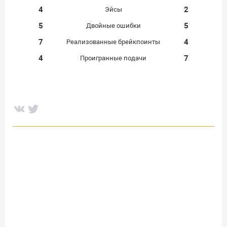
4
2
Эйсы
5
5
Двойные ошибки
7
4
Реализованные брейкпоинты
4
7
Проигранные подачи