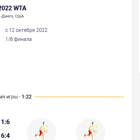
 2022 WTA
-Диего, США
с 12 октября 2022
1/8 финала
мя игры -
1:22
1:6
6:4