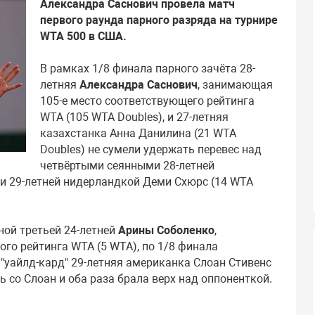
Александра Саснович провела матч
первого раунда парного разряда на турнире
WTA 500 в США.
В рамках 1/8 финала парного зачёта 28-
летняя
Александра Саснович
, занимающая
105-е место соответствующего рейтинга
WTA (105 WTA Doubles), и 27-летняя
казахстанка Анна Данилина (21 WTA
Doubles) не сумели удержать перевес над
четвёртыми сеянными 28-летней
 и 29-летней нидерландкой Деми Схюрс (14 WTA
ной третьей 24-летней
Арины Соболенко
,
го рейтинга WTA (5 WTA), по 1/8 финала
"уайлд-кард" 29-летняя американка Слоан Стивенс
 со Слоан и оба раза брала верх над оппоненткой.