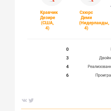
Кравчик
Схюрс
Дезире
Деми
(США,
(Нидерланды,
4)
4)
0
3
Двойн
4
Реализован
6
Проигра