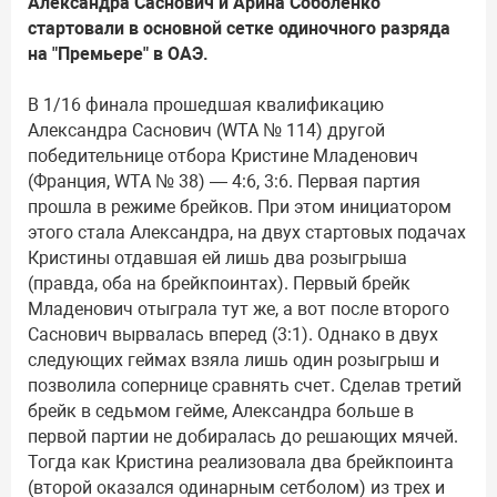
Александра Саснович и Арина Соболенко
стартовали в основной сетке одиночного разряда
на "Премьере" в ОАЭ.
В 1/16 финала прошедшая квалификацию
Александра Саснович (WTA № 114) другой
победительнице отбора Кристине Младенович
(Франция, WTA № 38) — 4:6, 3:6. Первая партия
прошла в режиме брейков. При этом инициатором
этого стала Александра, на двух стартовых подачах
Кристины отдавшая ей лишь два розыгрыша
(правда, оба на брейкпоинтах). Первый брейк
Младенович отыграла тут же, а вот после второго
Саснович вырвалась вперед (3:1). Однако в двух
следующих геймах взяла лишь один розыгрыш и
позволила сопернице сравнять счет. Сделав третий
брейк в седьмом гейме, Александра больше в
первой партии не добиралась до решающих мячей.
Тогда как Кристина реализовала два брейкпоинта
(второй оказался одинарным сетболом) из трех и