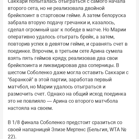
Саккари попыталась отыграться с самого начала
второго сета, но не реализовала двойной
брейкпоинт в стартовом гейме. А затем белоруска
забрала вторую подачу гречанки и, казалось,
сделал огромный шаг к победе в матче. Но Марии
оперативно удалось отыграть брейк, а затем,
повторив успех в девятом гейме, и сравнять счет в
поединке. Впрочем, в третьем сете Арина сумела
взять пять геймов кряду, реализовав два свои
брейкпоинта и ликвидировав два соперницы. В
шестом Соболенко даже могла оставить Саккари с
"баранкой" в этой партии, заработав первый
матчбол, но Марии удалось отыграться и
размочить счет. Однако на общий исход поединка
это не повлияло — Арина со второго матчбола
настояла на своем.
В 1/8 финала Соболенко предстоит сразиться со
своей напарницей Элизе Мертенс (Бельгия, WTA №
22).