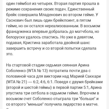
один геймбол из четырех. Вторая партия прошла в
режиме сохранения своих подач. Единственный
брейк совершила Младенович во втором гейме. У
Саснович был лишь один брейкпоинт, в пятом
гейме, но он остался нереализованным. В восьмом
француженка впервые добралась до матчбола, но
белоруске удалось спастись. Но уже в девятом,
подавая, Кристина заработала двойной шанс
завершить встречу и со второй попытки сделала
это.
На стартовой стадии седьмая сеянная Арина
Соболенко (WTA № 13) потратила почти два с
половиной часа для виктории над Марией Саккари
(WTA № 21) — 6:2, 4:6, 6:1. Поведя с двумя брейками
(второй и шестой геймы) в первой партии 5:1, Арина
упустила три сетбола в седьмом гейме. Впрочем в
восьмом счет Соболенко отыграла три "больше" и
со второго "меньше" получила лидерство в матче.