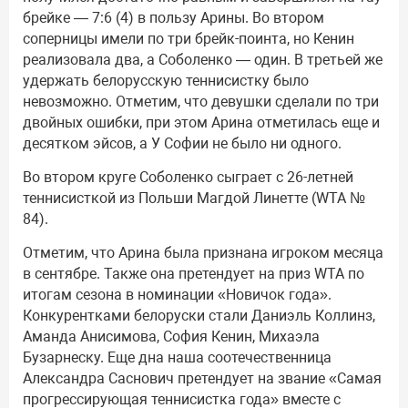
брейке — 7:6 (4) в пользу Арины. Во втором
соперницы имели по три брейк-поинта, но Кенин
реализовала два, а Соболенко — один. В третьей же
удержать белорусскую теннисистку было
невозможно. Отметим, что девушки сделали по три
двойных ошибки, при этом Арина отметилась еще и
десятком эйсов, а У Софии не было ни одного.
Во втором круге Соболенко сыграет с 26-летней
теннисисткой из Польши Магдой Линетте (WTA №
84).
Отметим, что Арина была признана игроком месяца
в сентябре. Также она претендует на приз WTA по
итогам сезона в номинации «Новичок года».
Конкурентками белоруски стали Даниэль Коллинз,
Аманда Анисимова, София Кенин, Михаэла
Бузарнеску. Еще дна наша соотечественница
Александра Саснович претендует на звание «Самая
прогрессирующая теннисистка года» вместе с