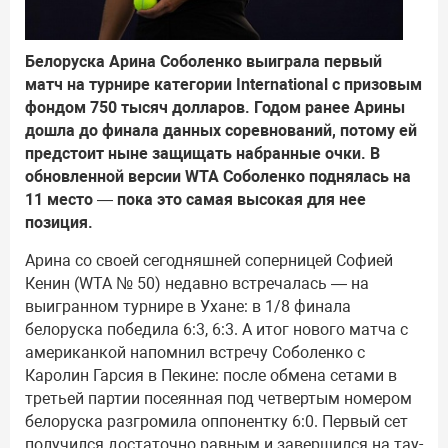
Белоруска Арина Соболенко выиграла первый
матч на турнире категории International с призовым
фондом 750 тысяч долларов. Годом ранее Арины
дошла до финала данных соревнований, потому ей
предстоит ныне защищать набранные очки. В
обновленной версии WTA Соболенко поднялась на
11 место — пока это самая высокая для нее
позиция.
Арина со своей сегодняшней соперницей Софией
Кенин (WTA № 50) недавно встречалась — на
выигранном турнире в Ухане: в 1/8 финала
белоруска победила 6:3, 6:3. А итог нового матча с
американкой напомнил встречу Соболенко с
Каролин Гарсия в Пекине: после обмена сетами в
третьей партии посеянная под четвертым номером
белоруска разгромила оппонентку 6:0. Первый сет
получился достаточно равным и завершился на тау-