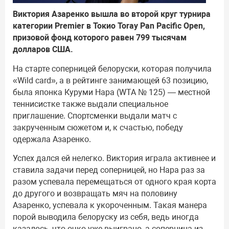
Виктория Азаренко вышла во второй круг турнира
категории Premier в Токио Toray Pan Pacific Open,
призовой фонд которого равен 799 тысячам
долларов США.
На старте соперницей белоруски, которая получила
«Wild card», а в рейтинге занимающей 63 позицию,
была японка Куруми Нара (WTA № 125) — местной
теннисистке также выдали специальное
приглашение. Спортсменки выдали матч с
закрученным сюжетом и, к счастью, победу
одержала Азаренко.
Успех дался ей нелегко. Виктория играла активнее и
ставила задачи перед соперницей, но Нара раз за
разом успевала перемещаться от одного края корта
до другого и возвращать мяч на половину
Азаренко, успевала к укороченным. Такая манера
порой выводила белоруску из себя, ведь иногда
казалось, что очко уже выиграно, а соперница из