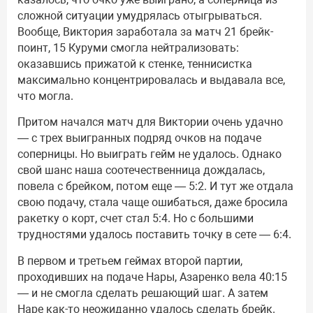
сложной ситуации умудрялась отыгрываться.
Вообще, Виктория заработала за матч 21 брейк-
поинт, 15 Куруми смогла нейтрализовать:
оказавшись прижатой к стенке, теннисистка
максимально концентрировалась и выдавала все,
что могла.
Притом начался матч для Виктории очень удачно
— с трех выигранных подряд очков на подаче
соперницы. Но выиграть гейм не удалось. Однако
свой шанс наша соотечественница дождалась,
повела с брейком, потом еще — 5:2. И тут же отдала
свою подачу, стала чаще ошибаться, даже бросила
ракетку о корт, счет стал 5:4. Но с большими
трудностями удалось поставить точку в сете — 6:4.
В первом и третьем геймах второй партии,
проходивших на подаче Нары, Азаренко вела 40:15
— и не смогла сделать решающий шаг. А затем
Наре как-то неожиданно удалось сделать брейк.