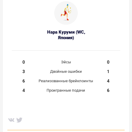
Нара Куруми (WC,
Япония)
0
0
Эйсы
3
1
Двойные ошибки
6
4
Реализованные брейкпоинты
4
6
Проигранные подачи