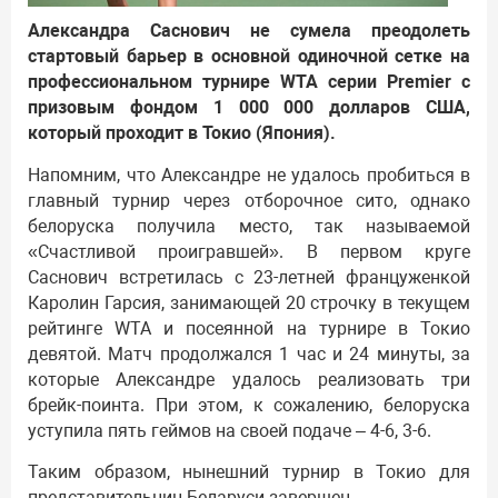
Александра Саснович не сумела преодолеть
стартовый барьер в основной одиночной сетке на
профессиональном турнире WTA серии Premier с
призовым фондом 1 000 000 долларов США,
который проходит в Токио (Япония).
Напомним, что Александре не удалось пробиться в
главный турнир через отборочное сито, однако
белоруска получила место, так называемой
«Счастливой проигравшей». В первом круге
Саснович встретилась с 23-летней француженкой
Каролин Гарсия, занимающей 20 строчку в текущем
рейтинге WTA и посеянной на турнире в Токио
девятой. Матч продолжался 1 час и 24 минуты, за
которые Александре удалось реализовать три
брейк-поинта. При этом, к сожалению, белоруска
уступила пять геймов на своей подаче – 4-6, 3-6.
Таким образом, нынешний турнир в Токио для
представительниц Беларуси завершен.