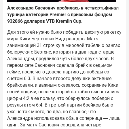
Александра Саснович пробилась в четвертьфинал
турнира категории Premier с призовым фондом
932866 долларов VTB Kremlin Cup.
Для этого ей нужно было победить десятую ракетку
мира Кики Бертенс из Нидерландов. Матч
занимающей 31 строчку в мировой табели о рангах
белоруски с Бертенс, которая на два года старше
Александры, продлился чуть более двух часов. В
первом сете Саснович сделала брейк в седьмом
гейме, после чего довела партию до победы со
счетом 6:3. В начале второго девушки активнее
брейковали, и важным оказалось сохранение Кики
своей подачи, после которой на табло высветились
цифры 4:2 в ее пользу, что обернулось победой с
результатом 6:4. В третьей партии брейков было
уже не так много, по два, но главное, что
Александра использовала оба, а соперница — лишь
один. За матч Саснович совершила четыре