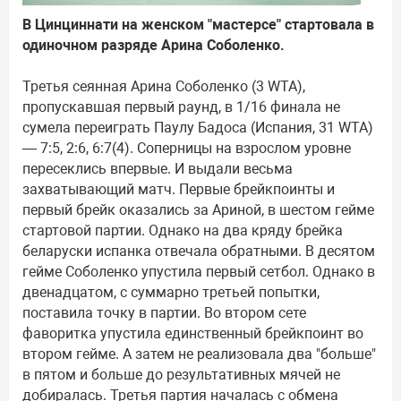
В Цинциннати на женском "мастерсе" стартовала в
одиночном разряде Арина Соболенко.
Третья сеянная Арина Соболенко (3 WTA),
пропускавшая первый раунд, в 1/16 финала не
сумела переиграть Паулу Бадоса (Испания, 31 WTA)
— 7:5, 2:6, 6:7(4). Соперницы на взрослом уровне
пересеклись впервые. И выдали весьма
захватывающий матч. Первые брейкпоинты и
первый брейк оказались за Ариной, в шестом гейме
стартовой партии. Однако на два кряду брейка
беларуски испанка отвечала обратными. В десятом
гейме Соболенко упустила первый сетбол. Однако в
двенадцатом, с суммарно третьей попытки,
поставила точку в партии. Во втором сете
фаворитка упустила единственный брейкпоинт во
втором гейме. А затем не реализовала два "больше"
в пятом и больше до результативных мячей не
добиралась. Третья партия началась с обмена