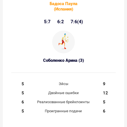
Бадоса Паула
(Испания)
5:7
6:2
7:6(4)
Соболенко Арина (3)
5
9
Эйсы
5
12
Двойные ошибки
6
5
Реализованные брейкпоинты
5
6
Проигранные подачи