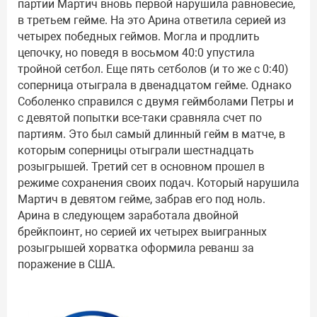
партии Мартич вновь первой нарушила равновесие,
в третьем гейме. На это Арина ответила серией из
четырех победных геймов. Могла и продлить
цепочку, но поведя в восьмом 40:0 упустила
тройной сетбол. Еще пять сетболов (и то же с 0:40)
соперница отыграла в двенадцатом гейме. Однако
Соболенко справился с двумя геймболами Петры и
с девятой попытки все-таки сравняла счет по
партиям. Это был самый длинный гейм в матче, в
которым соперницы отыграли шестнадцать
розыгрышей. Третий сет в основном прошел в
режиме сохранения своих подач. Который нарушила
Мартич в девятом гейме, забрав его под ноль.
Арина в следующем заработала двойной
брейкпоинт, но серией их четырех выигранных
розыгрышей хорватка оформила реванш за
поражение в США.