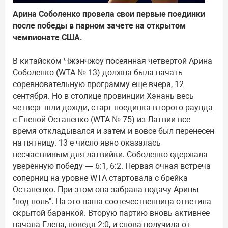
Арина Соболенко провела свои первые поединки
после победы в парном зачете на открытом
чемпионате США.
В китайском Чжэнчжоу посеянная четвертой Арина
Соболенко (WTA № 13) должна была начать
соревновательную программу еще вчера, 12
сентября. Но в столице провинции Хэнань весь
четверг шли дожди, старт поединка второго раунда
с Еленой Остапенко (WTA № 75) из Латвии все
время откладывался и затем и вовсе был перенесен
на пятницу. 13-е число явно оказалась
несчастливым для латвийки. Соболенко одержала
уверенную победу — 6:1, 6:2. Первая очная встреча
соперниц на уровне WTA стартовала с брейка
Остапенко. При этом она забрала подачу Арины
"под ноль". На это наша соотечественница ответила
скрытой баранкой. Вторую партию вновь активнее
начала Елена, поведя 2:0, и снова получила от