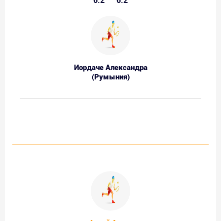
6:2
6:2
Иордаче Александра
(Румыния)