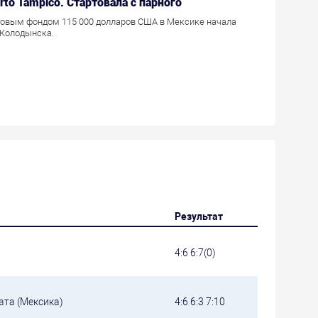
erto Tampico. Стартовала с парного
зовым фондом 115 000 долларов США в Мексике начала
 Колодынска.
Результат
4:6 6:7(0)
ата (Мексика)
4:6 6:3 7:10