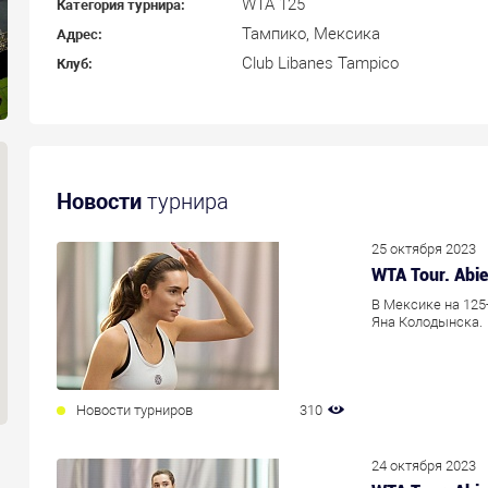
WTA 125
Категория турнира:
Тампико, Мексика
Адрес:
Club Libanes Tampico
Клуб:
Новости
турнира
25 октября 2023
WTA Tour. Abi
В Мексике на 125
Яна Колодынска.
Новости турниров
310
24 октября 2023