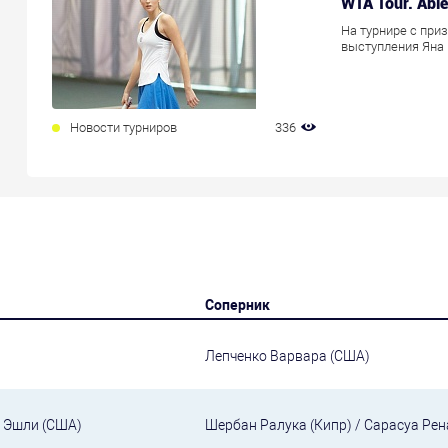
WTA Tour. Abi
На турнире с при
выступления Яна
Новости турниров
336
Соперник
Лепченко Варвара (США)
и Эшли (США)
Шербан Ралука (Кипр) / Сарасуа Рен