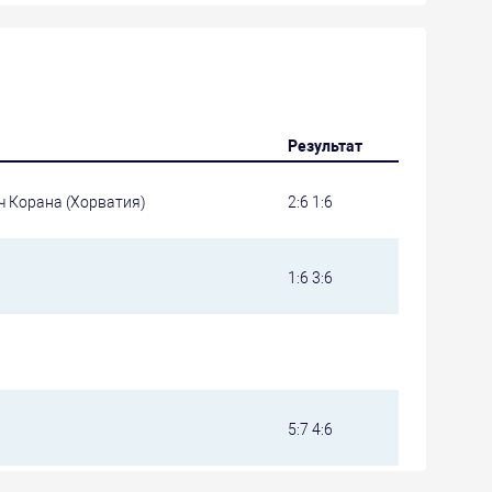
Результат
ч Корана (Хорватия)
2:6 1:6
1:6 3:6
5:7 4:6