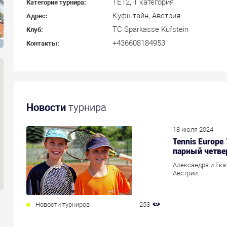
ТЕ12, 1 категория
Категория турнира:
Куфштайн, Австрия
Адрес:
TC Sparkasse Kufstein
Клуб:
+436608184953
Контакты:
Новости
турнира
18 июля 2024
Tennis Europe
парный четв
Александра и Ека
Австрии.
Новости турниров
253