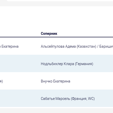
Соперник
о Екатерина
Альсейпулова Адема (Казахстан) / Бариши
Нодльбихлер Клара (Германия)
я)
Внучко Екатерина
Сабатье Марсель (Франция, WC)