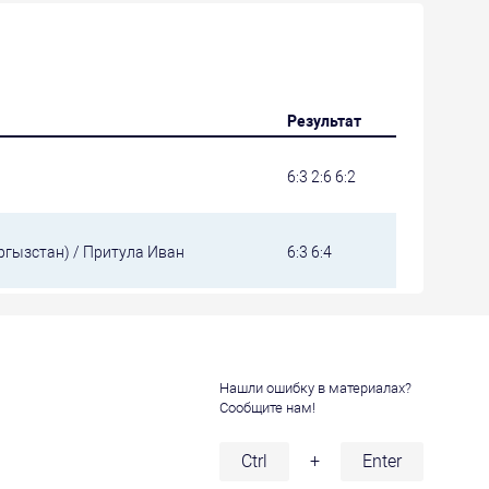
Результат
6:3 2:6 6:2
ргызстан) / Притула Иван
6:3 6:4
Нашли ошибку в материалах?
Сообщите нам!
и
Ctrl
+
Enter