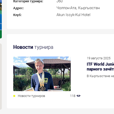
J60
Категория турнира:
Чолпон-Ата, Кыргызстан
Адрес:
Akun Issyk-Kul Hotel
Клуб:
Новости
турнира
19 августа 2025
ITF World Juni
парного зачёт
В Кыргызстане на
Новости турниров
118