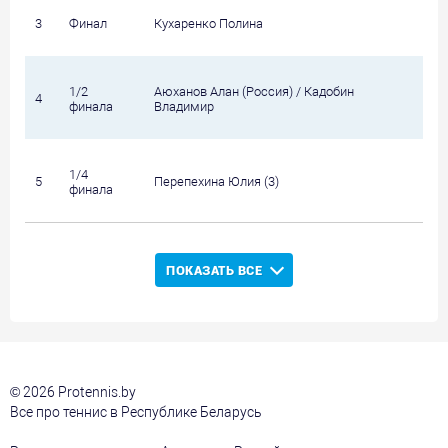
3
Финал
Кухаренко Полина
Ма
1/2
Аюханов Алан (Россия) / Кадобин
4
Ку
финала
Владимир
1/4
5
Перепехина Юлия (3)
Ка
финала
ПОКАЗАТЬ ВСЕ
© 2026 Protennis.by
Все про теннис в Республике Беларусь