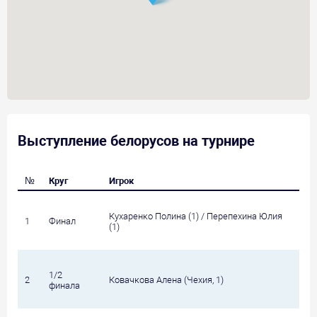
Выступление белорусов на турнире
№
Круг
Игрок
Со
Кухаренко Полина (1) / Перепехина Юлия
Ко
1
Финал
(1)
5)
1/2
2
Ковачкова Алена (Чехия, 1)
Пе
финала