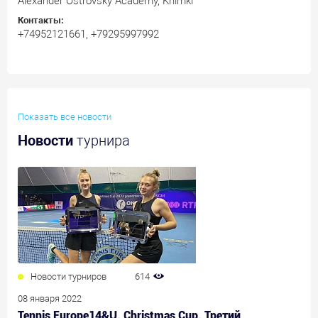
Alexander Ostrovsky Academy, Khimki
Контакты:
+74952121661, +79295997992
Показать все новости
Новости
турнира
Новости турниров
614
08 января 2022
Tennis Europe14&U. Christmas Cup. Третий