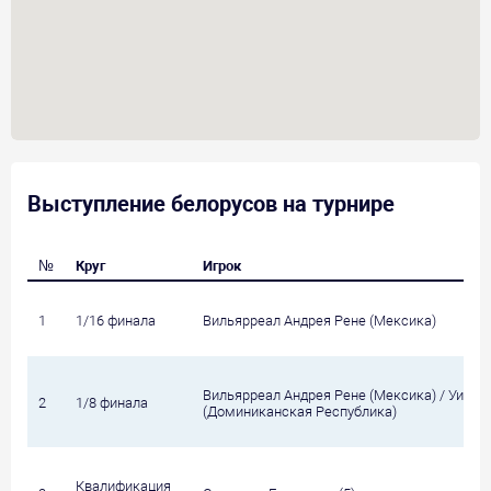
Выступление белорусов на турнире
№
Круг
Игрок
1
1/16 финала
Вильярреал Андрея Рене (Мексика)
Вильярреал Андрея Рене (Мексика) / Уилли
2
1/8 финала
(Доминиканская Республика)
Квалификация