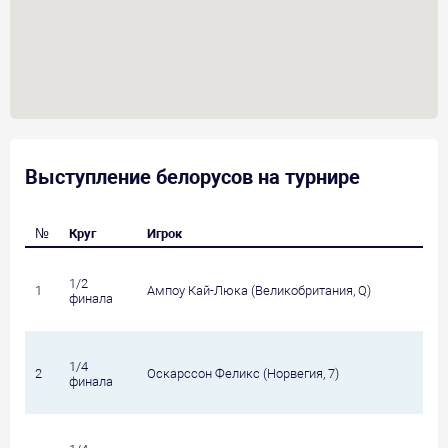
Выступление белорусов на турнире
№
Круг
Игрок
1/2
1
Ампоу Кай-Люка (Великобритания, Q)
финала
1/4
2
Оскарссон Феликс (Норвегия, 7)
финала