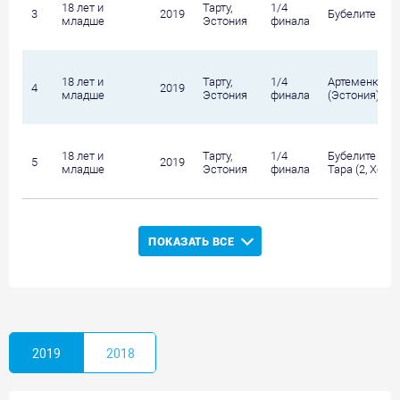
18 лет и
Тарту,
1/4
3
2019
Бубелите Кла
младше
Эстония
финала
18 лет и
Тарту,
1/4
Артеменко Ел
4
2019
младше
Эстония
финала
(Эстония)
18 лет и
Тарту,
1/4
Бубелите Клав
5
2019
младше
Эстония
финала
Тара (2, Хорв
ПОКАЗАТЬ ВСЕ
2019
2018