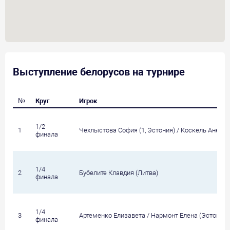
Выступление белорусов на турнире
№
Круг
Игрок
1/2
1
Чехлыстова София (1, Эстония) / Коскель Анет (1
финала
1/4
2
Бубелите Клавдия (Литва)
финала
1/4
3
Артеменко Елизавета / Нармонт Елена (Эстония)
финала