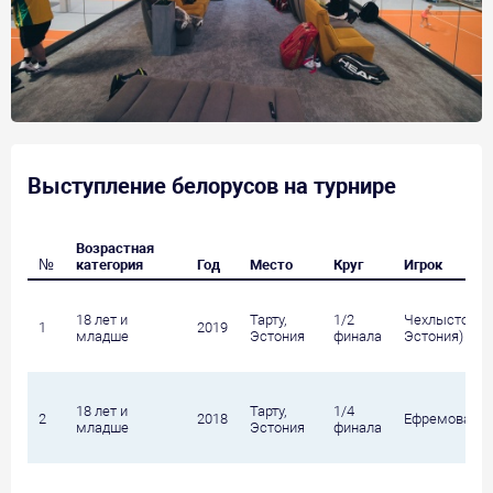
Выступление белорусов на турнире
Возрастная
№
категория
Год
Место
Круг
Игрок
18 лет и
Тарту,
1/2
Чехлыстова С
1
2019
младше
Эстония
финала
Эстония) / Ко
18 лет и
Тарту,
1/4
2
2018
Ефремова Ал
младше
Эстония
финала