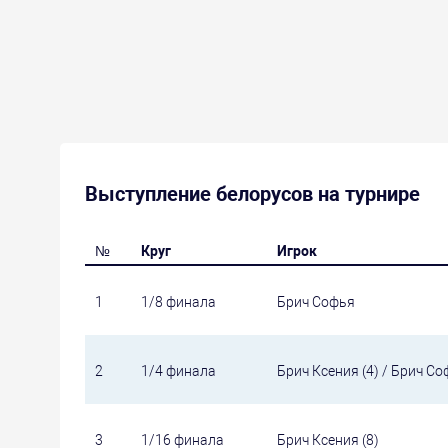
Выступление белорусов на турнире
№
Круг
Игрок
1
1/8 финала
Брич Софья
2
1/4 финала
Брич Ксения (4) / Брич Со
3
1/16 финала
Брич Ксения (8)