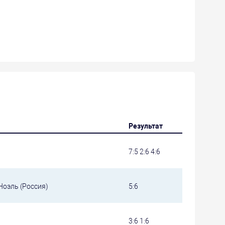
Результат
7:5 2:6 4:6
Ноэль (Россия)
5:6
3:6 1:6