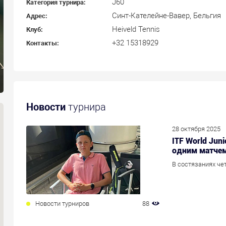
J60
Категория турнира:
Синт-Кателейне-Вавер, Бельгия
Адрес:
Heiveld Tennis
Клуб:
+32 15318929
Контакты:
Новости
турнира
28 октября 2025
ITF World Juni
одним матче
В состязаниях чет
Новости турниров
88