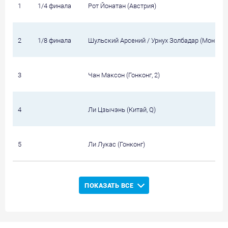
1
1/4 финала
Рот Йонатан (Австрия)
2
1/8 финала
Шульский Арсений / Урнух Золбадар (Монголи
3
Чан Максон (Гонконг, 2)
4
Ли Цзычэнь (Китай, Q)
5
Ли Лукас (Гонконг)
ПОКАЗАТЬ ВСЕ