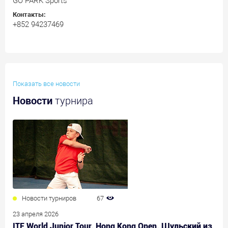
GO PARK Sports
Контакты:
+852 94237469
Показать все новости
Новости
турнира
Новости турниров
67
23 апреля 2026
ITF World Junior Tour. Hong Kong Open. Шульский из