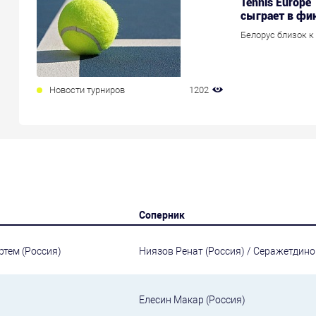
Tennis Europe
сыграет в фин
Белорус близок к 
Новости турниров
1202
Соперник
ртем (Россия)
Ниязов Ренат (Россия) / Серажетдино
Елесин Макар (Россия)