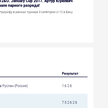
 12&U. January Cup 2017. Артур Юркевич
але парного разряда!
триумфу в рамках турнира 3 категории U-12 в Баку.
Результат
в Руслан (Россия)
1:6 2:6
7:5 2:6 2:6