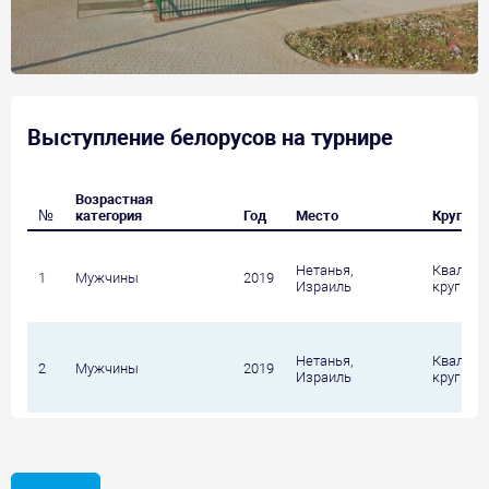
Выступление белорусов на турнире
Возрастная
№
категория
Год
Место
Круг
Нетанья,
Квалифи
1
Мужчины
2019
Израиль
круг
Нетанья,
Квалифи
2
Мужчины
2019
Израиль
круг