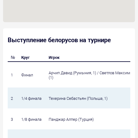
Выступление белорусов на турнире
№
Круг
Игрок
Арчип Давид (Румыния, 1) / Светлов Максим
1
Финал
(1)
2
1/4 финала
Техерина Себастьян (Польша, 1)
3
1/8 финала
Панджар Алпер (Турция)