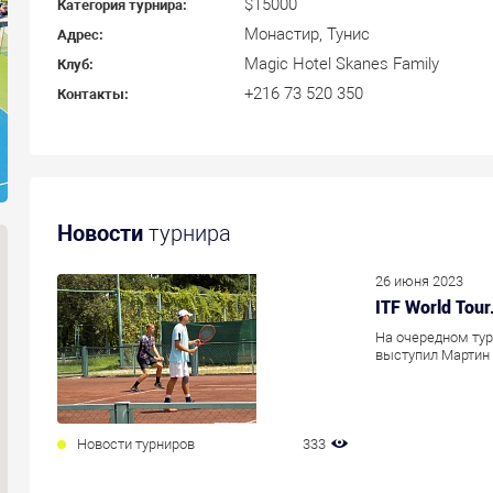
$15000
Категория турнира:
Монастир, Тунис
Адрес:
Magic Hotel Skanes Family
Клуб:
+216 73 520 350
Контакты:
Новости
турнира
26 июня 2023
ITF World Tour
На очередном тур
выступил Мартин
Новости турниров
333