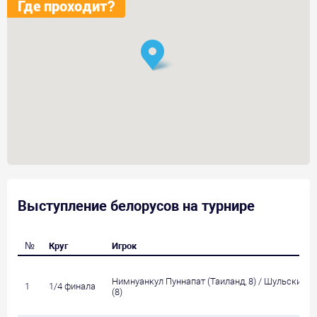
Где проходит?
Выступление белорусов на турнире
№
Круг
Игрок
Нимнуанкул Пуннапат (Таиланд, 8) / Шульский А
1
1/4 финала
(8)