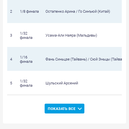
2
1/8 финала
Остапенко Арина / Го Синъюй (Китай)
1/32
3
Усама-Али Наяра (Мальдивы)
финала
1/16
4
Фань Синьцзе (Тайвань) / Сюй Эньцы (Тайвань)
финала
1/32
5
Шульский Арсений
финала
ПОКАЗАТЬ ВСЕ