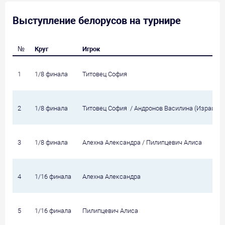
Выступление белорусов на турнире
№
Круг
Игрок
1
1/8 финала
Титовец София
2
1/8 финала
Титовец София / Андронов Василина (Израиль)
3
1/8 финала
Алехна Александра / Пилипцевич Алиса
4
1/16 финала
Алехна Александра
5
1/16 финала
Пилипцевич Алиса