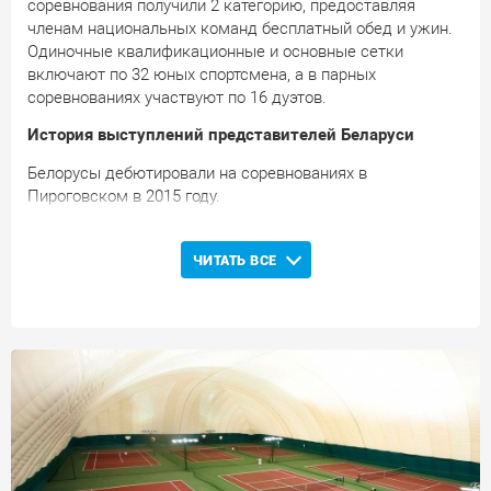
соревнования получили 2 категорию, предоставляя
членам национальных команд бесплатный обед и ужин.
Одиночные квалификационные и основные сетки
включают по 32 юных спортсмена, а в парных
соревнованиях участвуют по 16 дуэтов.
История выступлений представителей Беларуси
Белорусы дебютировали на соревнованиях в
Пироговском в 2015 году.
2015
: В соревнованиях принимали участие 7
представителей Беларуси. В основной одиночной сетке
ЧИТАТЬ ВСЕ
стартовый барьер сумел преодолеть только Ян
Рабцевич. В парных соревнованиях белоруси уступили в
первом круге.
2016
: В соревнованиях принимали участие 4
представителя Беларуси. В одиночном разряде Алена
Фалей и Савелий Рачаловский завоевали звания
финалистов турнира. В парном разряде дуэт Фалей и
Эвелины Ласкевич также завершил соревнования на
втором месте.