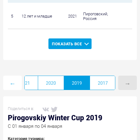
Пироговский,
5
12 лет и младше
2021
Россия
ПОКАЗАТЬ ВСЕ
←
→
22
2021
2020
2019
2017
Поделиться в:
Pirogovskiy Winter Cup 2019
C 01 января по 04 января
Категория турнира: