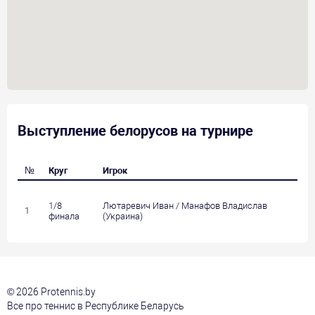
Выступление белорусов на турнире
№
Круг
Игрок
Со
1/8
Лютаревич Иван / Манафов Владислав
Ро
1
финала
(Украина)
(И
© 2026 Protennis.by
Все про теннис в Республике Беларусь