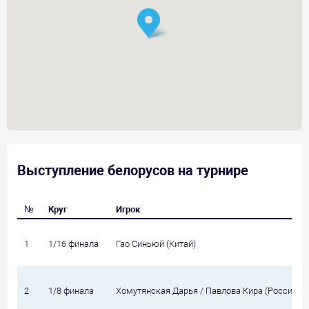
Выступление белорусов на турнире
№
Круг
Игрок
1
1/16 финала
Гао Синьюй (Китай)
2
1/8 финала
Хомутянская Дарья / Павлова Кира (Россия)