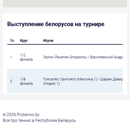
Выступление белорусов на турнире
№
Круг
Игрок
1/2
1
Эрлих Йонатан (Израиль) / Василевский Андрей
финала
1/8
Гонсалес Сантьяго (Мексика,1) / Шаран Дивидж
2
финала
(Индия, 1)
© 2026 Protennis.by
Все про теннис в Республике Беларусь