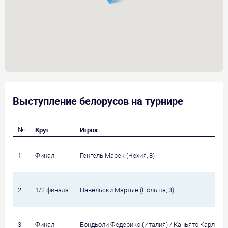
Выступление белорусов на турнире
№
Круг
Игрок
1
Финал
Генгель Марек (Чехия, 8)
2
1/2 финала
Павельски Мартын (Польша, 3)
3
Финал
Бондьоли Федерико (Италия) / Каньято Карло Ал