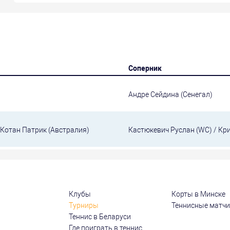
Соперник
Андре Сейдина (Сенегал)
 Котан Патрик (Австралия)
Кастюкевич Руслан (WC) / Кр
Клубы
Корты в Минске
Турниры
Теннисные матч
Теннис в Беларуси
Где поиграть в теннис