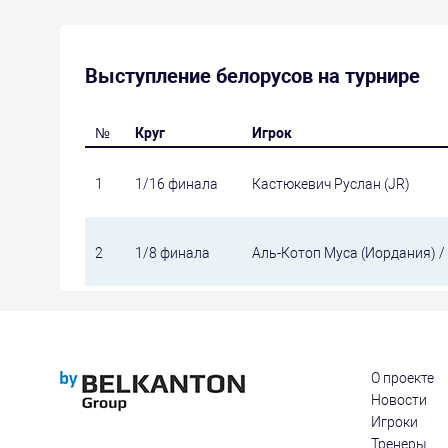
Выступление белорусов на турнире
№
Круг
Игрок
1
1/16 финала
Кастюкевич Руслан (JR)
2
1/8 финала
Аль-Котоп Муса (Иордания) /
О проекте
Новости
Игроки
Тренеры