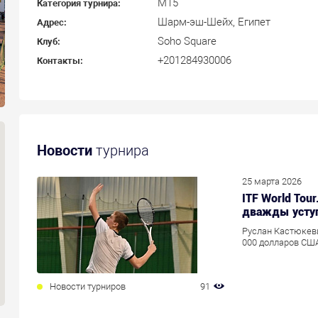
M15
Категория турнира:
Шарм-эш-Шейх, Египет
Адрес:
Soho Square
Клуб:
+201284930006
Контакты:
Новости
турнира
25 марта 2026
ITF World Tou
дважды усту
Руслан Кастюкеви
000 долларов США
Новости турниров
91