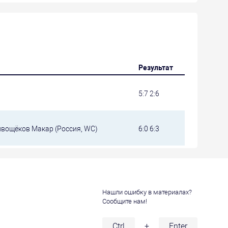
Результат
5:7 2:6
ивощёков Макар (Россия, WC)
6:0 6:3
Нашли ошибку в материалах?
Сообщите нам!
и
Ctrl
+
Enter