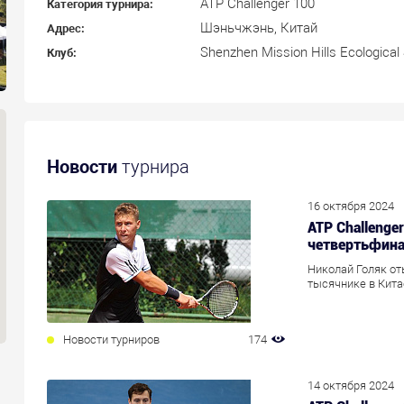
ATP Challenger 100
Категория турнира:
Шэньчжэнь, Китай
Адрес:
Shenzhen Mission Hills Ecological
Клуб:
Новости
турнира
16 октября 2024
ATP Challenge
четвертьфина
Николай Голяк оты
тысячнике в Кита
Новости турниров
174
14 октября 2024