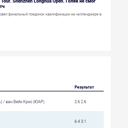
r Tour. Shenzhen Longhua Open. Голяк не смог
тч
овёл финальный поединок квалификации на челленджере в
Результат
) / ван Вейк Крис (ЮАР)
2:6 2:6
6:4 3:1