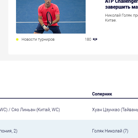
ATP Challenge
завершить ма
Николай Голяк пр
Китае.
Новости турниров
180
Соперник
WC) / Сяо Линьан (Китай, WC)
Хуан Цзунхао (Тайвань
ония, 2)
Голяк Николай (7)