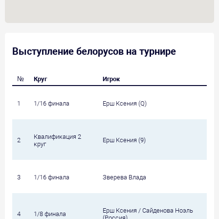
Выступление белорусов на турнире
№
Круг
Игрок
1
1/16 финала
Ерш Ксения (Q)
Квалификация 2
2
Ерш Ксения (9)
круг
3
1/16 финала
Зверева Влада
Ерш Ксения / Сайденова Ноэль
4
1/8 финала
(Россия)