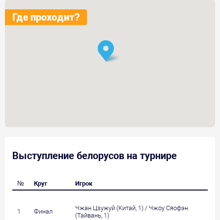
Где проходит?
Выступление белорусов на турнире
№
Круг
Игрок
Чжан Цзужуй (Китай, 1) / Чжоу Сяофэн
1
Финал
(Тайвань, 1)