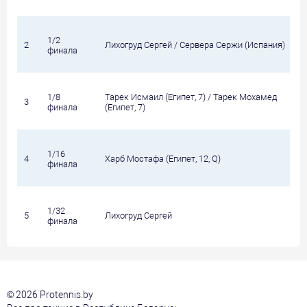
1/2
2
Лихогруд Сергей / Сервера Сержи (Испания)
финала
1/8
Тарек Исмаил (Египет, 7) / Тарек Мохамед
3
финала
(Египет, 7)
1/16
4
Харб Мостафа (Египет, 12, Q)
финала
1/32
5
Лихогруд Сергей
финала
© 2026 Protennis.by