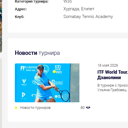
W35
Категория турнира:
Хургада, Египет
Адрес:
Somabay Tennis Academy
Клуб:
Новости
турнира
16 мая 2026
ITF World Tou
Дзанолини
В турнире с приз
Ульяна Грабовец.
Новости турниров
80