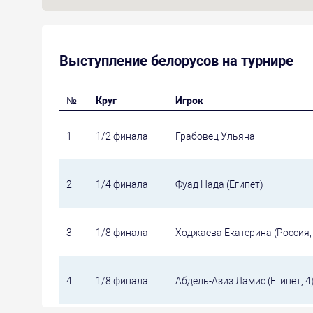
Выступление белорусов на турнире
№
Круг
Игрок
1
1/2 финала
Грабовец Ульяна
2
1/4 финала
Фуад Нада (Египет)
3
1/8 финала
Ходжаева Екатерина (Россия,
4
1/8 финала
Абдель-Азиз Ламис (Египет, 4