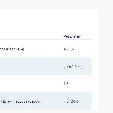
Результат
ла (Италия, 4)
4:6 1:6
5:7 6:1 6:7(6)
2:6
/ Влаич Теодора (Сербия)
7:5 7:6(4)