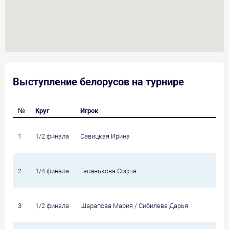
Выступление белорусов на турнире
№
Круг
Игрок
1
1/2 финала
Савицкая Ирина
2
1/4 финала
Гапанькова Софья
3
1/2 финала
Шарапова Мария / Сибилева Дарья