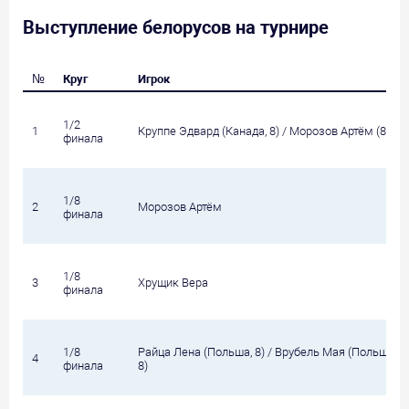
Выступление белорусов на турнире
№
Круг
Игрок
1/2
1
Круппе Эдвард (Канада, 8) / Морозов Артём (8)
финала
1/8
2
Морозов Артём
финала
1/8
3
Хрущик Вера
финала
1/8
Райца Лена (Польша, 8) / Врубель Мая (Польша,
4
финала
8)