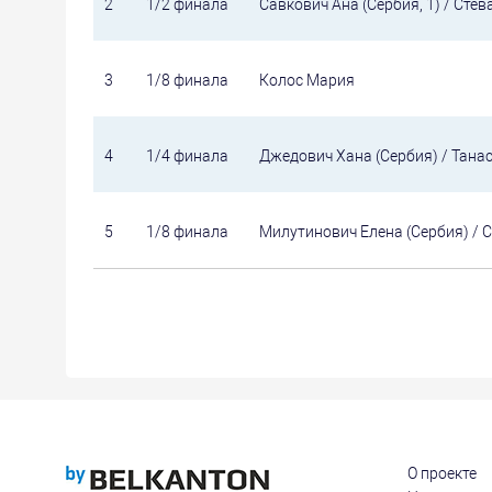
2
1/2 финала
Савкович Ана (Сербия, 1) / Стев
3
1/8 финала
Колос Мария
4
1/4 финала
Джедович Хана (Сербия) / Тана
5
1/8 финала
Милутинович Елена (Сербия) / 
О проекте