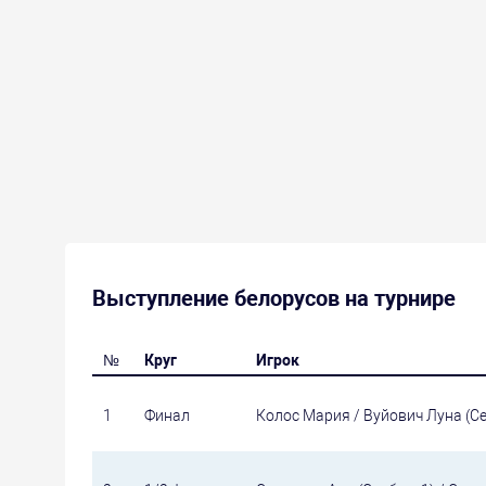
Выступление белорусов на турнире
№
Круг
Игрок
1
Финал
Колос Мария / Вуйович Луна (С