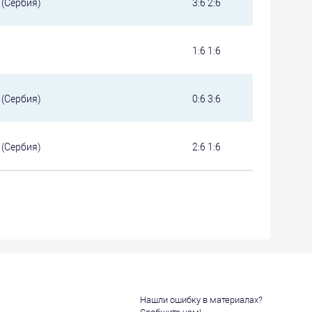
 (Сербия)
3:6 2:6
1:6 1:6
 (Сербия)
0:6 3:6
 (Сербия)
2:6 1:6
Нашли ошибку в материалах?