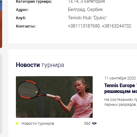
TE14, 3 категория
Категория турнира:
Белград, Сербия
Адрес:
Teniski Klub "Djukic"
Клуб:
+381113187690, +38163244732
Контакты:
Новости
турнира
11 сентября 2020
Tennis Europe
решающем ма
На состязаниях т
парных разрядов.
Новости турниров
560